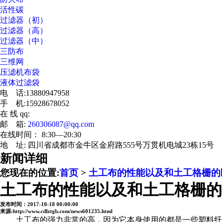
活性碳
过滤器（初）
过滤器（高）
过滤器（中）
三防布
三维网
压滤机布袋
液体过滤袋
电 话:13880947958
手 机:15928678052
在 线 qq:
邮 箱:
260306087@qq.com
在线时间： 8:30—20:30
地 址: 四川省成都市金牛区金府路555号万贯机电城23栋15号
新闻详细
您现在的位置:
首页
>
土工布的性能以及和土工格栅的
土工布的性能以及和土工格栅的
发布时间：2017-10-18 00:00:00
来源:http://www.cdlztgb.com/news601235.html
土工布的强力非常的高，因为它本身使用的都是一些塑料纤