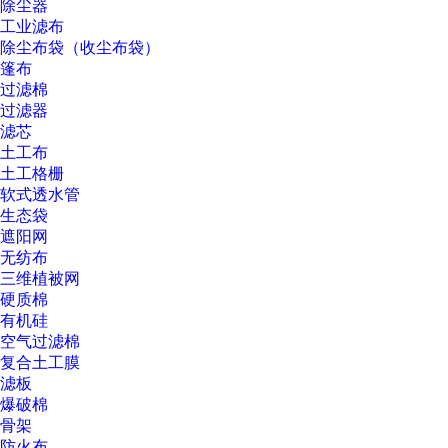
除尘器
工业滤布
除尘布袋（收尘布袋）
篷布
过滤棉
过滤器
滤芯
土工布
土工格栅
软式透水管
生态袋
遮阳网
无纺布
三维植被网
硬质棉
有机硅
空气过滤棉
复合土工膜
滤板
爆破棉
骨架
防火布