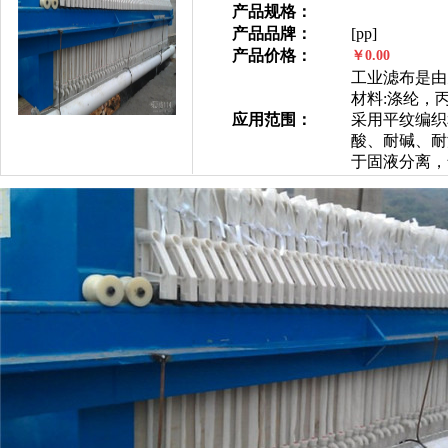
产品规格：
产品品牌：
[pp]
产品价格：
￥0.00
工业滤布是由
材料:涤纶，
应用范围：
采用平纹编织
酸、耐碱、耐温
于固液分离，