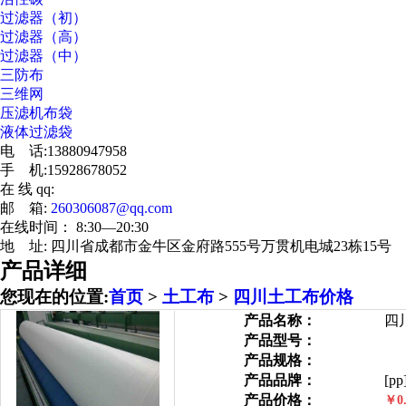
过滤器（初）
过滤器（高）
过滤器（中）
三防布
三维网
压滤机布袋
液体过滤袋
电 话:13880947958
手 机:15928678052
在 线 qq:
邮 箱:
260306087@qq.com
在线时间： 8:30—20:30
地 址: 四川省成都市金牛区金府路555号万贯机电城23栋15号
产品详细
您现在的位置:
首页
>
土工布
>
四川土工布价格
产品名称：
四
产品型号：
产品规格：
产品品牌：
[pp
产品价格：
￥0.