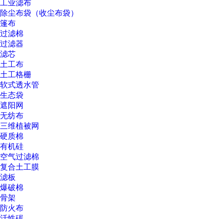
工业滤布
除尘布袋（收尘布袋）
篷布
过滤棉
过滤器
滤芯
土工布
土工格栅
软式透水管
生态袋
遮阳网
无纺布
三维植被网
硬质棉
有机硅
空气过滤棉
复合土工膜
滤板
爆破棉
骨架
防火布
活性碳