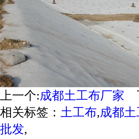
上一个:
成都土工布厂家
下
相关标签：
土工布
,
成都土
批发
,