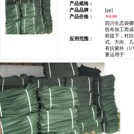
产品规格：
产品品牌：
[pp]
产品价格：
￥0.00
四川生态袋哪
纺布加工而成
前提下，对抗
应用范围：
式、方向、几
有抗紫外（U
要运用于