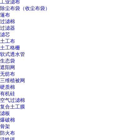
工业滤布
除尘布袋（收尘布袋）
篷布
过滤棉
过滤器
滤芯
土工布
土工格栅
软式透水管
生态袋
遮阳网
无纺布
三维植被网
硬质棉
有机硅
空气过滤棉
复合土工膜
滤板
爆破棉
骨架
防火布
活性碳