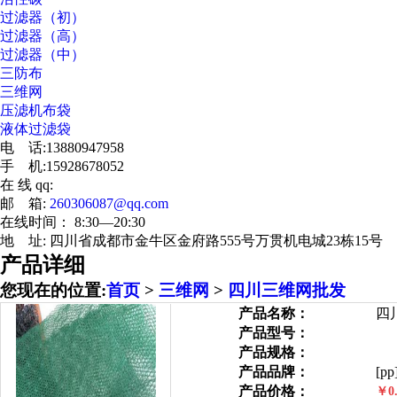
过滤器（初）
过滤器（高）
过滤器（中）
三防布
三维网
压滤机布袋
液体过滤袋
电 话:13880947958
手 机:15928678052
在 线 qq:
邮 箱:
260306087@qq.com
在线时间： 8:30—20:30
地 址: 四川省成都市金牛区金府路555号万贯机电城23栋15号
产品详细
您现在的位置:
首页
>
三维网
>
四川三维网批发
产品名称：
四
产品型号：
产品规格：
产品品牌：
[pp
产品价格：
￥0.