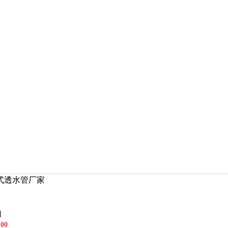
式透水管厂家
]
00