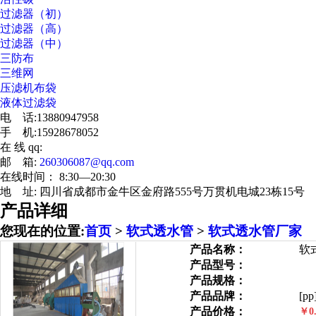
过滤器（初）
过滤器（高）
过滤器（中）
三防布
三维网
压滤机布袋
液体过滤袋
电 话:13880947958
手 机:15928678052
在 线 qq:
邮 箱:
260306087@qq.com
在线时间： 8:30—20:30
地 址: 四川省成都市金牛区金府路555号万贯机电城23栋15号
产品详细
您现在的位置:
首页
>
软式透水管
>
软式透水管厂家
产品名称：
软
产品型号：
产品规格：
产品品牌：
[pp
产品价格：
￥0.