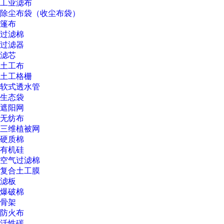
工业滤布
除尘布袋（收尘布袋）
篷布
过滤棉
过滤器
滤芯
土工布
土工格栅
软式透水管
生态袋
遮阳网
无纺布
三维植被网
硬质棉
有机硅
空气过滤棉
复合土工膜
滤板
爆破棉
骨架
防火布
活性碳