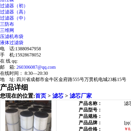
过滤器（初）
过滤器（高）
过滤器（中）
三防布
三维网
压滤机布袋
液体过滤袋
电 话:13880947958
手 机:15928678052
在 线 qq:
邮 箱:
260306087@qq.com
在线时间： 8:30—20:30
地 址: 四川省成都市金牛区金府路555号万贯机电城23栋15号
产品详细
您现在的位置:
首页
>
滤芯
>
滤芯厂家
产品名称：
滤
产品型号：
产品规格：
产品品牌：
[pp
产品价格：
￥0.