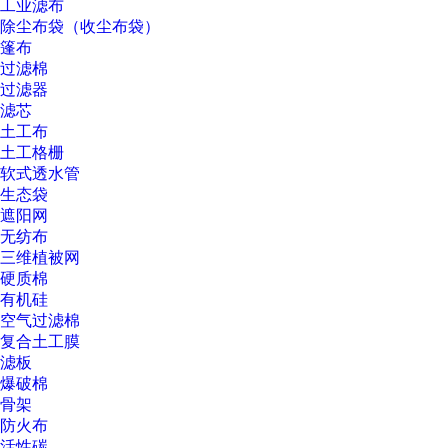
工业滤布
除尘布袋（收尘布袋）
篷布
过滤棉
过滤器
滤芯
土工布
土工格栅
软式透水管
生态袋
遮阳网
无纺布
三维植被网
硬质棉
有机硅
空气过滤棉
复合土工膜
滤板
爆破棉
骨架
防火布
活性碳