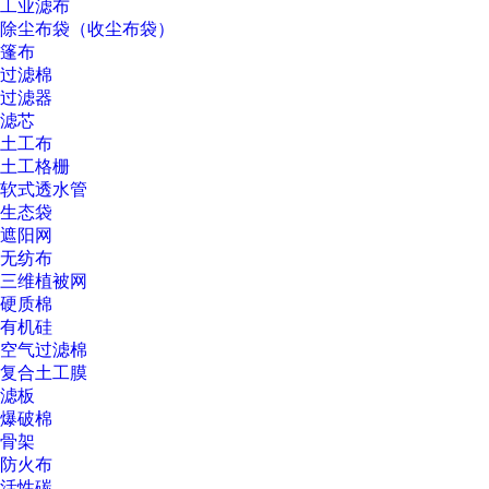
工业滤布
除尘布袋（收尘布袋）
篷布
过滤棉
过滤器
滤芯
土工布
土工格栅
软式透水管
生态袋
遮阳网
无纺布
三维植被网
硬质棉
有机硅
空气过滤棉
复合土工膜
滤板
爆破棉
骨架
防火布
活性碳