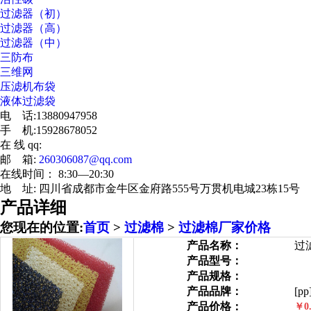
过滤器（初）
过滤器（高）
过滤器（中）
三防布
三维网
压滤机布袋
液体过滤袋
电 话:13880947958
手 机:15928678052
在 线 qq:
邮 箱:
260306087@qq.com
在线时间： 8:30—20:30
地 址: 四川省成都市金牛区金府路555号万贯机电城23栋15号
产品详细
您现在的位置:
首页
>
过滤棉
>
过滤棉厂家价格
产品名称：
过
产品型号：
产品规格：
产品品牌：
[pp
产品价格：
￥0.