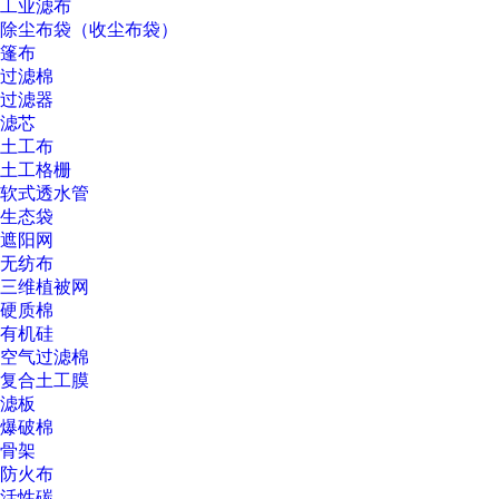
工业滤布
除尘布袋（收尘布袋）
篷布
过滤棉
过滤器
滤芯
土工布
土工格栅
软式透水管
生态袋
遮阳网
无纺布
三维植被网
硬质棉
有机硅
空气过滤棉
复合土工膜
滤板
爆破棉
骨架
防火布
活性碳