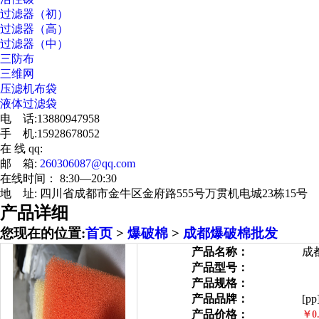
过滤器（初）
过滤器（高）
过滤器（中）
三防布
三维网
压滤机布袋
液体过滤袋
电 话:13880947958
手 机:15928678052
在 线 qq:
邮 箱:
260306087@qq.com
在线时间： 8:30—20:30
地 址: 四川省成都市金牛区金府路555号万贯机电城23栋15号
产品详细
您现在的位置:
首页
>
爆破棉
>
成都爆破棉批发
产品名称：
成
产品型号：
产品规格：
产品品牌：
[pp
产品价格：
￥0.