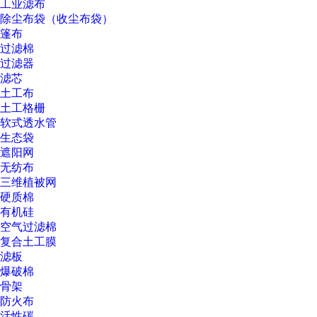
工业滤布
除尘布袋（收尘布袋）
篷布
过滤棉
过滤器
滤芯
土工布
土工格栅
软式透水管
生态袋
遮阳网
无纺布
三维植被网
硬质棉
有机硅
空气过滤棉
复合土工膜
滤板
爆破棉
骨架
防火布
活性碳