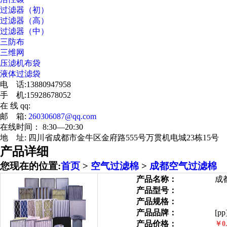
过滤器（初）
过滤器（高）
过滤器（中）
三防布
三维网
压滤机布袋
液体过滤袋
电 话:13880947958
手 机:15928678052
在 线 qq:
邮 箱:
260306087@qq.com
在线时间： 8:30—20:30
地 址: 四川省成都市金牛区金府路555号万贯机电城23栋15号
产品详细
您现在的位置:
首页
>
空气过滤棉
>
成都空气过滤棉
产品名称：
成
产品型号：
产品规格：
产品品牌：
[pp
产品价格：
￥0.