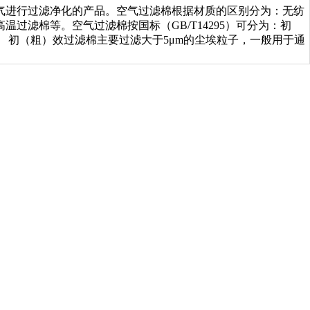
气进行过滤净化的产品。空气过滤棉根据材质的区别分为：无纺
过滤棉等。空气过滤棉按国标（GB/T14295）可分为：初
F7,F8。 初（粗）效过滤棉主要过滤大于5μm的尘埃粒子，一般用于通