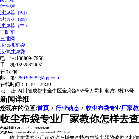
活性碳
过滤器（初）
过滤器（高）
过滤器（中）
三防布
三维网
压滤机布袋
液体过滤袋
电 话:13880947958
手 机:15928678052
在 线 qq:
邮 箱:
260306087@qq.com
在线时间： 8:30—20:30
地 址: 四川省成都市金牛区金府路555号万贯机电城23栋15号
新闻详细
您现在的位置:
首页
>
行业动态
>
收尘布袋专业厂家教
收尘布袋专业厂家教你怎样去查
发布时间：2020-04-23 00:00:00
来源:http://www.cdlztgb.com/news601270.html
收尘布袋专业厂家教你怎样去查找布袋除尘器的破袋？相信