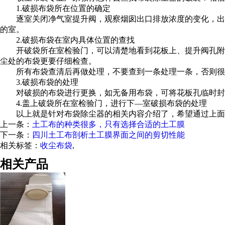
1.破损布袋所在位置的确定
逐室关闭净气室提升阀，观察烟囱出口排放浓度的变化，出
的室。
2.破损布袋在室内具体位置的查找
开破袋所在室检验门，可以清楚地看到花板上、提升阀孔附
尘处的布袋更要仔细检查。
所有布袋查清后再做处理，不要查到一条处理一条，否则很
3.破损布袋的处理
对破损的布袋进行更换，如无备用布袋，可将花板孔临时封
4.盖上破袋所在室检验门，进行下—室破损布袋的处理
以上就是针对布袋除尘器的相关内容介绍了，希望通过上面
上一条：
土工布的种类很多，只有选择合适的土工膜
下一条：
四川土工布剖析土工膜界面之间的剪切性能
相关标签：
收尘布袋
,
相关产品