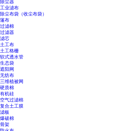
除尘器
工业滤布
除尘布袋（收尘布袋）
篷布
过滤棉
过滤器
滤芯
土工布
土工格栅
软式透水管
生态袋
遮阳网
无纺布
三维植被网
硬质棉
有机硅
空气过滤棉
复合土工膜
滤板
爆破棉
骨架
防火布