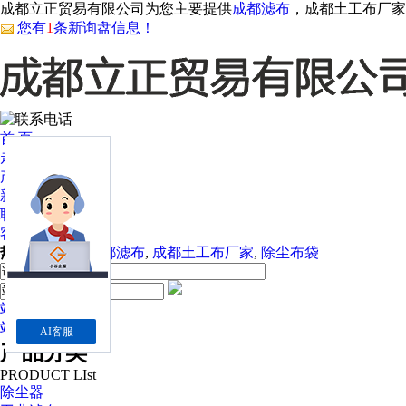
成都立正贸易有限公司为您主要提供
成都滤布
，成都土工布厂家
您有
1
条新询盘信息！
首 页
走近我们
产品中心
新闻资讯
联系我们
客户案例
热门关键词：
成都滤布
,
成都土工布厂家
,
除尘布袋
站内
站外
AI客服
产品分类
PRODUCT LIst
除尘器