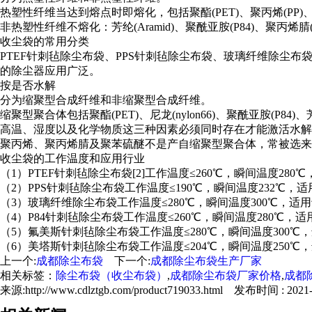
热塑性纤维当达到熔点时即熔化，包括聚酯(PET)、聚丙烯(PP)、
非热塑性纤维不熔化：芳纶(Aramid)、聚酰亚胺(P84)、聚丙烯腈(
收尘袋的常用分类
PTEF针刺毡除尘布袋、PPS针刺毡除尘布袋、玻璃纤维除尘
的除尘器应用广泛。
按是否水解
分为缩聚型合成纤维和非缩聚型合成纤维。
缩聚型聚合体包括聚酯(PET)、尼龙(nylon66)、聚酰亚胺(P84)、芳
高温、湿度以及化学物质这三种因素必须同时存在才能激活水解
聚丙烯、聚丙烯腈及聚苯硫醚不是产自缩聚型聚合体，常被选来
收尘袋的工作温度和应用行业
（1）PTEF针刺毡除尘布袋[2]工作温度≤260℃，瞬间温度2
（2）PPS针刺毡除尘布袋工作温度≤190℃，瞬间温度232
（3）玻璃纤维除尘布袋工作温度≤280℃，瞬间温度300℃，
（4）P84针刺毡除尘布袋工作温度≤260℃，瞬间温度280
（5）氟美斯针刺毡除尘布袋工作温度≤280℃，瞬间温度30
（6）美塔斯针刺毡除尘布袋工作温度≤204℃，瞬间温度25
上一个:
成都除尘布袋
下一个:
成都除尘布袋生产厂家
相关标签：
除尘布袋（收尘布袋）
,
成都除尘布袋厂家价格
,
成都
来源:http://www.cdlztgb.com/product719033.html 发布时间 : 2021-0