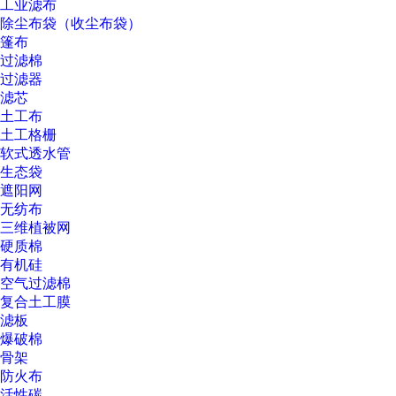
工业滤布
除尘布袋（收尘布袋）
篷布
过滤棉
过滤器
滤芯
土工布
土工格栅
软式透水管
生态袋
遮阳网
无纺布
三维植被网
硬质棉
有机硅
空气过滤棉
复合土工膜
滤板
爆破棉
骨架
防火布
活性碳