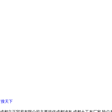
广搜天下
成都立正贸易有限公司主要提供成都滤布,成都土工布厂家,除尘