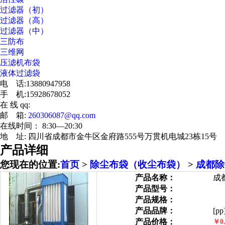
过滤器（初）
过滤器（高）
过滤器（中）
三防布
三维网
压滤机布袋
液体过滤袋
电 话:13880947958
手 机:15928678052
在 线 qq:
邮 箱:
260306087@qq.com
在线时间： 8:30—20:30
地 址: 四川省成都市金牛区金府路555号万贯机电城23栋15号
产品详细
您现在的位置:
首页
>
除尘布袋（收尘布袋）
>
成都除
产品名称：
成
产品型号：
产品规格：
产品品牌：
[pp
产品价格：
￥0.