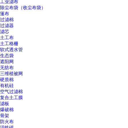
工业滤布
除尘布袋（收尘布袋）
篷布
过滤棉
过滤器
滤芯
土工布
土工格栅
软式透水管
生态袋
遮阳网
无纺布
三维植被网
硬质棉
有机硅
空气过滤棉
复合土工膜
滤板
爆破棉
骨架
防火布
活性碳