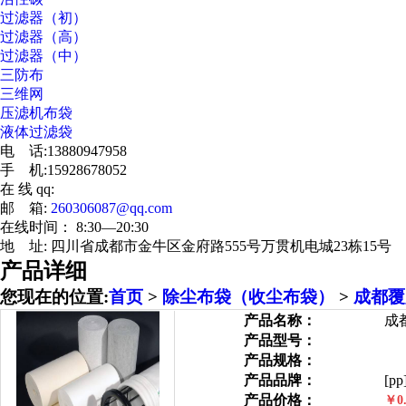
过滤器（初）
过滤器（高）
过滤器（中）
三防布
三维网
压滤机布袋
液体过滤袋
电 话:13880947958
手 机:15928678052
在 线 qq:
邮 箱:
260306087@qq.com
在线时间： 8:30—20:30
地 址: 四川省成都市金牛区金府路555号万贯机电城23栋15号
产品详细
您现在的位置:
首页
>
除尘布袋（收尘布袋）
>
成都覆
产品名称：
成
产品型号：
产品规格：
产品品牌：
[pp
产品价格：
￥0.