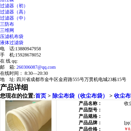
过滤器（初）
过滤器（高）
过滤器（中）
三防布
三维网
压滤机布袋
液体过滤袋
电 话:13880947958
手 机:15928678052
在 线 qq:
邮 箱:
260306087@qq.com
在线时间： 8:30—20:30
地 址: 四川省成都市金牛区金府路555号万贯机电城23栋15号
产品详细
您现在的位置:
首页
>
除尘布袋（收尘布袋）
>
收尘布
产品名称：
收
产品型号：
产品规格：
产品品牌：
[pp
产品价格：
￥0.