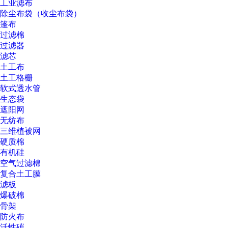
工业滤布
除尘布袋（收尘布袋）
篷布
过滤棉
过滤器
滤芯
土工布
土工格栅
软式透水管
生态袋
遮阳网
无纺布
三维植被网
硬质棉
有机硅
空气过滤棉
复合土工膜
滤板
爆破棉
骨架
防火布
活性碳