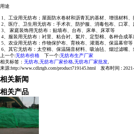
用途
1、工业用无纺布；屋面防水卷材和沥青瓦的基材、增强材料、
2、医疗、卫生用无纺布：手术衣、防护服、消毒包布、口罩、
3、 家庭装饰用无纺布：贴墙布、台布、床单、床罩等
4、服装用无纺布：衬里、粘合衬、絮片、定型棉、各种合成革
5、农业用无纺布：作物保护布、育秧布、灌溉布、保温幕帘等
6、其它无纺布：太空棉、保温隔音材料、吸油毡、烟过滤嘴、
上一个:
无纺布价格
下一个:
无纺布生产厂家
相关标签：
无纺布
,
无纺布厂家价格
,
无纺布厂家批发
,
来源:http://www.cdlztgb.com/product719145.html 发布时间 : 2021-0
相关新闻
相关产品