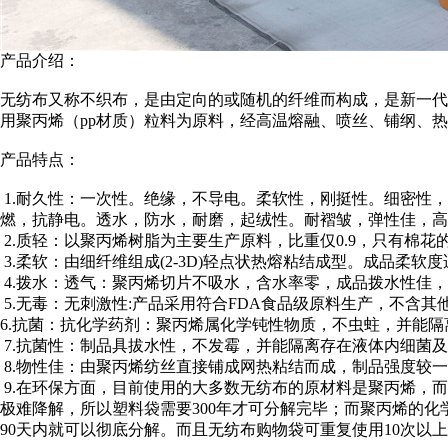
产品介绍：
无纺布又称不织布，是由定向的或随机的纤维而构成，是新一代
用聚丙烯（pp材质）粒料为原料，经高温熔融、喷丝、铺纲、
产品特点：
1.耐久性：一次性。绝缘，不导电。柔软性，刚挺性。细密性
燃，抗静电。透水，防水，耐磨，起绒性。耐褶皱，弹性佳，高
2.质轻：以聚丙烯树脂为主要生产原料，比重仅0.9，只有棉
3.柔软：由细纤维组成(2-3D)轻点状热熔粘结成型。成品柔软
4.拨水：透气：聚丙烯切片不吸水，含水率零，成品拨水性佳，
5.无毒：无刺激性:产品采用符合FDA食品级原料生产，不含
6.抗菌：抗化学药剂：聚丙烯属化学钝性物质，不虫蛀，并能
7.抗菌性：制品具拔水性，不发霉，并能隔离存在液体内细菌
8.物性佳：由聚丙烯纺丝直接铺成网热粘结而成，制品强度较
9.在环保方面，目前使用的大多数无纺布的原材料是聚丙烯，
极难降解，所以塑料袋需要300年才可分解完毕；而聚丙烯的
90天内就可以彻底分解。而且无纺布购物袋可重复使用10次以上