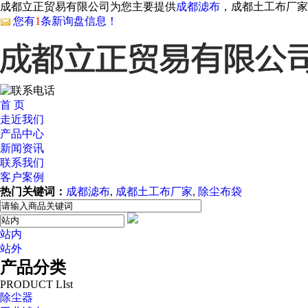
成都立正贸易有限公司为您主要提供
成都滤布
，成都土工布厂家
您有
1
条新询盘信息！
首 页
走近我们
产品中心
新闻资讯
联系我们
客户案例
热门关键词：
成都滤布
,
成都土工布厂家
,
除尘布袋
站内
站外
AI客服
产品分类
PRODUCT LIst
除尘器