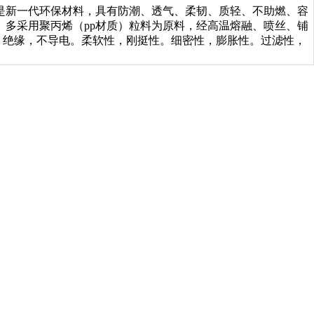
是新一代环保材料，具有防潮、透气、柔韧、质轻、不助燃、容
多采用聚丙烯（pp材质）粒料为原料，经高温熔融、喷丝、铺
。绝缘，不导电。柔软性，刚挺性。细密性，膨胀性。过滤性，