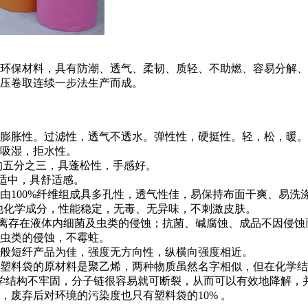
环保材料，具有防潮、透气、柔韧、质轻、不助燃、容易分解、
热压卷取连续一步法生产而成。
，膨胀性。过滤性，透气不透水。弹性性，硬挺性。轻，松，暖
吸湿，拒水性。
花的五分之三，具蓬松性，手感好。
度适中，具舒适感。
由100%纤维组成具多孔性，透气性佳，易保持布面干爽、易洗
其他化学成分，性能稳定，无毒、无异味，不刺激皮肤。
隔离存在液体内细菌及虫类的侵蚀；抗菌、碱腐蚀、成品不因侵蚀
及虫类的侵蚀，不霉蛀。
一般短纤产品为佳，强度无方向性，纵横向强度相近。
而塑料袋的原材料是聚乙烯，两种物质虽然名字相似，但在化学
化学结构不牢固，分子链很容易就可断裂，从而可以有效地降解，
，废弃后对环境的污染度也只有塑料袋的10% 。