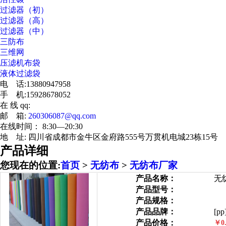
过滤器（初）
过滤器（高）
过滤器（中）
三防布
三维网
压滤机布袋
液体过滤袋
电 话:13880947958
手 机:15928678052
在 线 qq:
邮 箱:
260306087@qq.com
在线时间： 8:30—20:30
地 址: 四川省成都市金牛区金府路555号万贯机电城23栋15号
产品详细
您现在的位置:
首页
>
无纺布
>
无纺布厂家
产品名称：
无
产品型号：
产品规格：
产品品牌：
[pp
产品价格：
￥0.