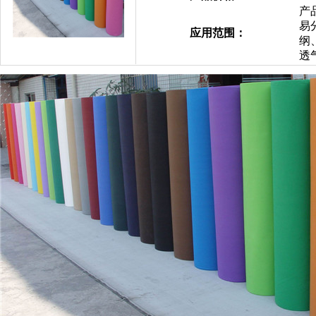
产
易
应用范围：
纲
透