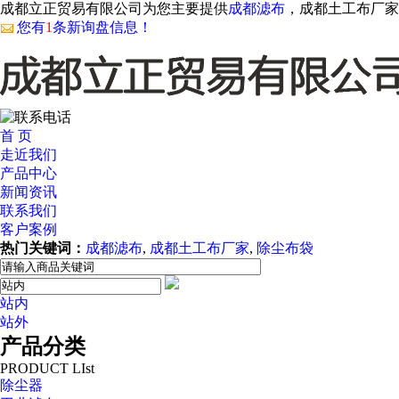
成都立正贸易有限公司为您主要提供
成都滤布
，成都土工布厂家
您有
1
条新询盘信息！
首 页
走近我们
产品中心
新闻资讯
联系我们
客户案例
热门关键词：
成都滤布
,
成都土工布厂家
,
除尘布袋
站内
站外
AI客服
产品分类
PRODUCT LIst
除尘器