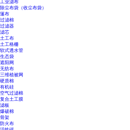
工业滤布
除尘布袋（收尘布袋）
篷布
过滤棉
过滤器
滤芯
土工布
土工格栅
软式透水管
生态袋
遮阳网
无纺布
三维植被网
硬质棉
有机硅
空气过滤棉
复合土工膜
滤板
爆破棉
骨架
防火布
活性碳